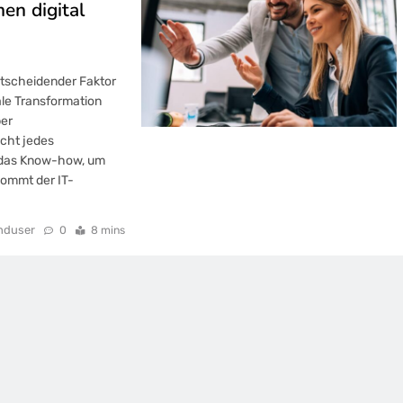
en digital
entscheidender Faktor
ale Transformation
ber
icht jedes
 das Know-how, um
kommt der IT-
nduser
0
8 mins