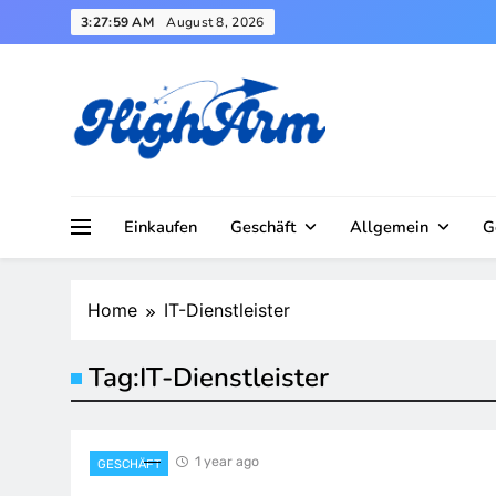
Skip
3:28:00 AM
August 8, 2026
to
content
Einkaufen
Geschäft
Allgemein
G
Home
IT-Dienstleister
Tag:
IT-Dienstleister
1 year ago
GESCHÄFT