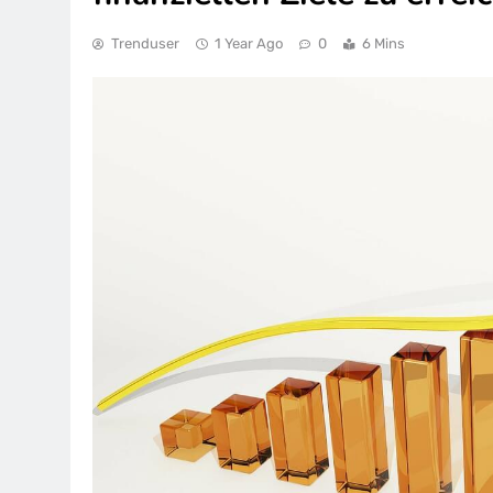
Trenduser
1 Year Ago
0
6 Mins