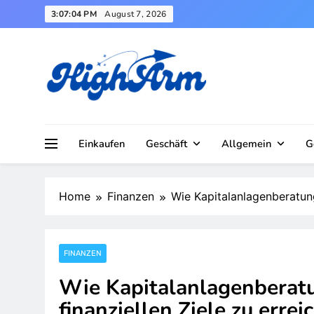
Skip
3:07:05 PM
August 7, 2026
to
content
Einkaufen
Geschäft
Allgemein
G
Home
Finanzen
Wie Kapitalanlagenberatung 
FINANZEN
Wie Kapitalanlagenberatun
finanziellen Ziele zu errei