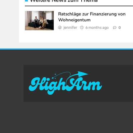
Weitere News zum Thema
Ratschläge zur Finanzierung von
Wohneigentum
jennifer
6 months ago
0