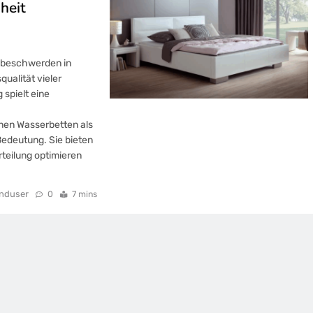
heit
sbeschwerden in
ualität vieler
spielt eine
en Wasserbetten als
edeutung. Sie bieten
rteilung optimieren
enduser
0
7 mins