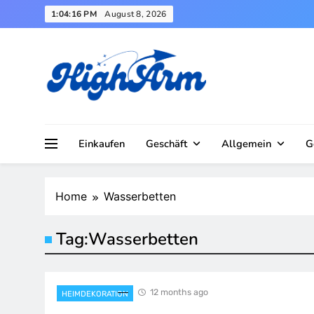
Skip
1:04:16 PM
August 8, 2026
to
content
Einkaufen
Geschäft
Allgemein
G
Home
Wasserbetten
Tag:
Wasserbetten
12 months ago
HEIMDEKORATION