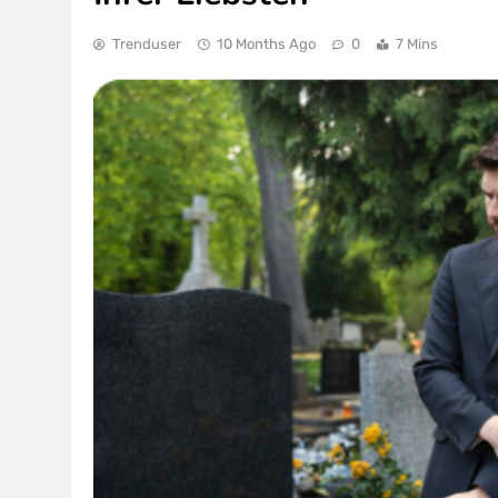
Trenduser
10 Months Ago
0
7 Mins