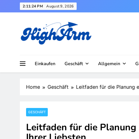
Skip
2:11:26 PM
August 9, 2026
to
content
Einkaufen
Geschäft
Allgemein
G
Home
Geschäft
Leitfaden für die Planung 
GESCHÄFT
Leitfaden für die Planun
Ihrer Liebsten