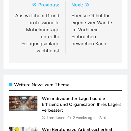
Post
Previous:
Next:
navigation
Aus welchem Grund
Ebenso Obhut Ihr
professionelle
eigene vier Wände
Möbelmontage
im Vorhinein
unter Ihr
Einbrüchen
Fertigungsanlage
bewachen Kann
wichtig ist
Weitere News zum Thema
Wie individueller Lagerbau die
Effizienz und Organisation Ihres Lagers
verbessert
trenduser
2 weeks ago
0
Wie Beratung zu Arbeitssicherheit